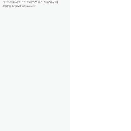
주소: 서울 서초구 서초대로25길 79 세림빌딩1층
이메일: bnp8700@naver.com