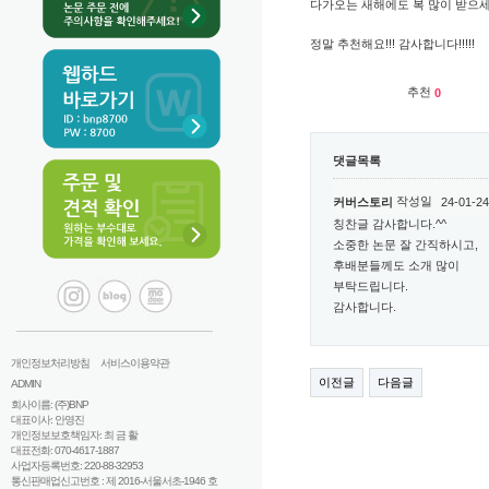
다가오는 새해에도 복 많이 받으세
정말 추천해요!!! 감사합니다!!!!!
추천
0
댓글목록
작성일
커버스토리
24-01-24
칭찬글 감사합니다.^^
소중한 논문 잘 간직하시고,
후배분들께도 소개 많이
부탁드립니다.
감사합니다.
개인정보처리방침
서비스이용약관
이전글
다음글
ADMIN
회사이름: (주)BNP
대표이사: 안영진
개인정보보호책임자: 최 금 활
대표전화: 070-4617-1887
사업자등록번호: 220-88-32953
통신판매업신고번호 : 제 2016-서울서초-1946 호