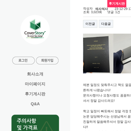
후기게시판
커버스토리 완전 추천해요!♡
작성자
23-12-29 1
석사석사
조회
댓글
3,023회
1건
이전글
다음글
회사소개
마이페이지
제본 일정도 맞춰주시고 책도 깔
튼하게 나왔습니다!
후기게시판
문의사항이나 요청사항도 꼼꼼하
셔서 정말 감사드려요!
Q&A
학교 일정이 빠듯해서 정말 걱정 
논문 담당해주시는 선생님께서 
친절하게 말씀해주셔서 정말 감
다!!