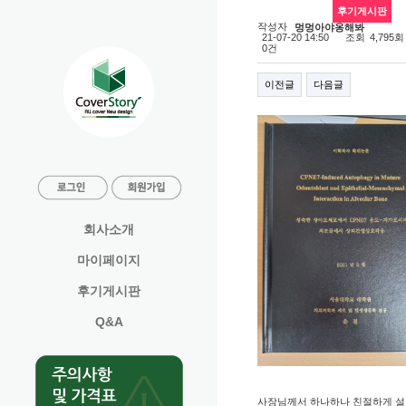
후기게시판
논문 제본 추천합니다!
작성자
멍멍아야옹해봐
조회
21-07-20 14:50
4,795회
0건
이전글
다음글
회사소개
마이페이지
후기게시판
Q&A
사장님께서 하나하나 친절하게 설