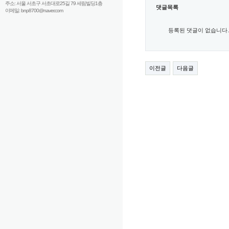
주소: 서울 서초구 서초대로25길 79 세림빌딩1층
댓글목록
이메일: bnp8700@naver.com
등록된 댓글이 없습니다.
이전글
다음글