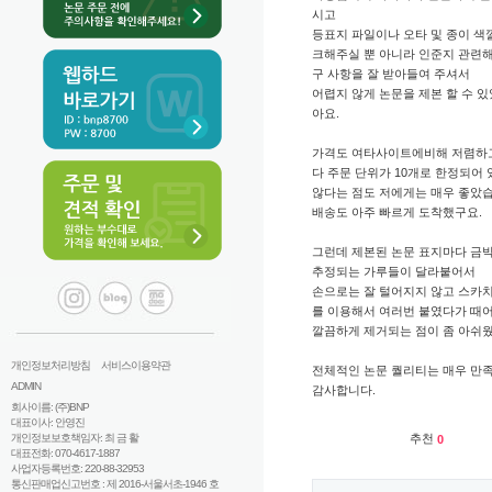
시고
등표지 파일이나 오타 및 종이 색
크해주실 뿐 아니라 인준지 관련
구 사항을 잘 받아들여 주셔서
어렵지 않게 논문을 제본 할 수 
아요.
가격도 여타사이트에비해 저렴하
다 주문 단위가 10개로 한정되어 
않다는 점도 저에게는 매우 좋았습
배송도 아주 빠르게 도착했구요.
그런데 제본된 논문 표지마다 금
추정되는 가루들이 달라붙어서
손으로는 잘 털어지지 않고 스카
를 이용해서 여러번 붙였다가 때
깔끔하게 제거되는 점이 좀 아쉬
개인정보처리방침
서비스이용약관
전체적인 논문 퀄리티는 매우 만
ADMIN
감사합니다.
회사이름: (주)BNP
대표이사: 안영진
개인정보보호책임자: 최 금 활
추천
0
대표전화: 070-4617-1887
사업자등록번호: 220-88-32953
통신판매업신고번호 : 제 2016-서울서초-1946 호