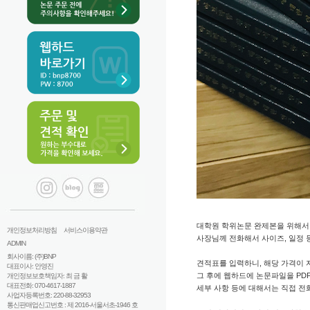
대학원 학위논문 완제본을 위해서
개인정보처리방침
서비스이용약관
사장님께 전화해서 사이즈, 일정 
ADMIN
회사이름: (주)BNP
견적표를 입력하니, 해당 가격이 
대표이사: 안영진
그 후에 웹하드에 논문파일을 PD
개인정보보호책임자: 최 금 활
대표전화: 070-4617-1887
세부 사항 등에 대해서는 직접 
사업자등록번호: 220-88-32953
통신판매업신고번호 : 제 2016-서울서초-1946 호