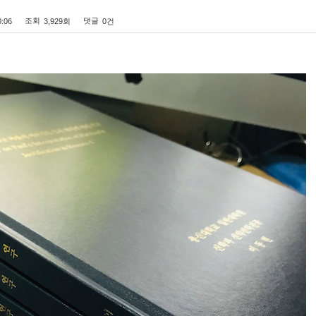
조회
댓글
0:06
3,929회
0건