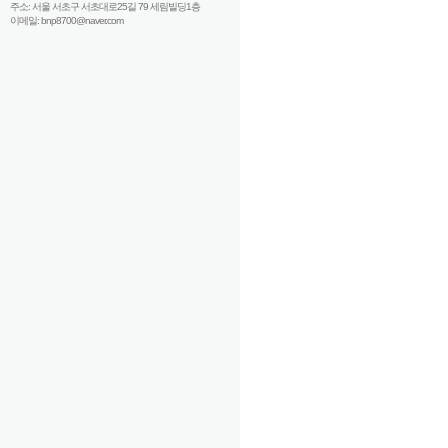
주소: 서울 서초구 서초대로25길 79 세림빌딩1층
이메일: bnp8700@naver.com