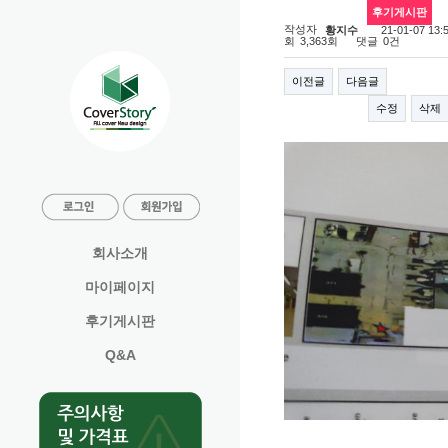
후기게시판
배송도 빠르고 퀄리티도 좋습니다.
작성자
21-01-07 13:
황지수
회
댓글
3,363회
0건
이전글
다음글
수정
삭제
회사소개
마이페이지
후기게시판
Q&A