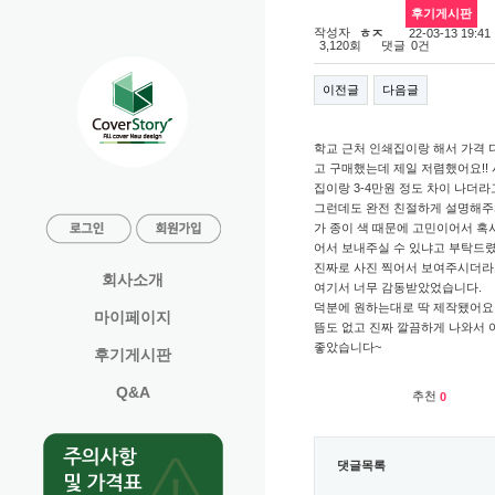
후기게시판
커버스토리 완전 좋아요~
작성자
22-03-13 19:41
ㅎㅈ
댓글
3,120회
0건
이전글
다음글
학교 근처 인쇄집이랑 해서 가격 
고 구매했는데 제일 저렴했어요!!
집이랑 3-4만원 정도 차이 나더라
그런데도 완전 친절하게 설명해주
가 종이 색 때문에 고민이어서 혹
어서 보내주실 수 있냐고 부탁드
진짜로 사진 찍어서 보여주시더
회사소개
여기서 너무 감동받았었습니다.
덕분에 원하는대로 딱 제작됐어요!
마이페이지
뜸도 없고 진짜 깔끔하게 나와서
좋았습니다~
후기게시판
Q&A
추천
0
댓글목록