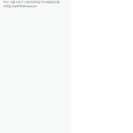
주소: 서울 서초구 서초대로25길 79 세림빌딩1층
이메일: bnp8700@naver.com