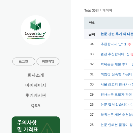
1 페이지
Total 35건
번호
논문 관련 후기 외 다
공지
34
추천합니다 ^_^
1
33
완전 추천합니다.
1
32
학위논문 제본 후기｜
31
책임감·신속함·가성비
회사소개
30
서울 최고의 인쇄사! 
마이페이지
29
인쇄논문 오탈자 관련
후기게시판
28
논문 잘 받았습니다.
Q&A
27
학위논문 제본 추천합
26
논문 인쇄본 품질이 