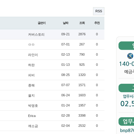
RSS
글쓴이
날짜
조회
추천
09-21
2876
0
커버스토리
07-01
267
0
ㅁㅁ
02-13
790
0
라인이
01-13
925
0
허란
08-25
1320
0
피비
07-07
1571
0
종해
06-24
1603
0
을지
01-24
1957
0
박영호
02-28
3398
0
Erica
02-04
2532
0
깨소금