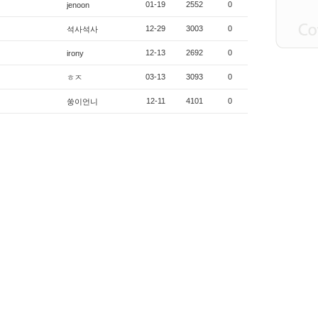
01-19
2552
0
jenoon
12-29
3003
0
석사석사
12-13
2692
0
irony
03-13
3093
0
ㅎㅈ
12-11
4101
0
쑹이언니