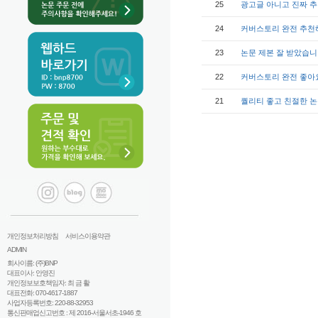
25
광고글 아니고 진짜 추천
24
커버스토리 완전 추천
23
논문 제본 잘 받았습니
22
커버스토리 완전 좋아
21
퀄리티 좋고 친절한 논
개인정보처리방침
서비스이용약관
ADMIN
회사이름: (주)BNP
대표이사: 안영진
개인정보보호책임자: 최 금 활
대표전화: 070-4617-1887
사업자등록번호: 220-88-32953
통신판매업신고번호 : 제 2016-서울서초-1946 호