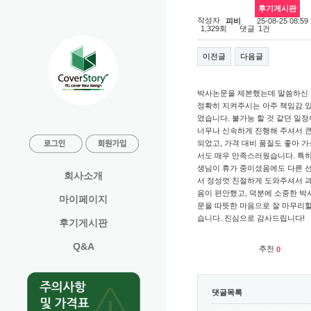
후기게시판
책임감·신속함·가성비 모두 만족스러운
제본 경험
작성자
25-08-25 08:59
피비
댓글
1,329회
1건
이전글
다음글
박사논문을 제본했는데 말씀하신
정확히 지켜주시는 아주 책임감 
였습니다. 불가능 할 것 같던 일
너무나 신속하게 진행해 주셔서 
되었고, 가격 대비 품질도 좋아 
서도 매우 만족스러웠습니다. 특히
생님이 휴가 중이셨음에도 다른 
회사소개
서 정성껏 친절하게 도와주셔서 과
음이 편안했고, 덕분에 소중한 박
마이페이지
문을 따뜻한 마음으로 잘 마무리할
습니다. 진심으로 감사드립니다!
후기게시판
Q&A
추천
0
댓글목록