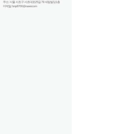
주소: 서울 서초구 서초대로25길 79 세림빌딩1층
이메일: bnp8700@naver.com