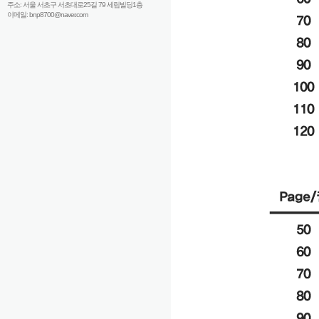
주소: 서울 서초구 서초대로25길 79 세림빌딩1층
이메일: bnp8700@naver.com