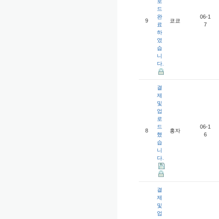
로
드
완
06-1
9
쿄쿄
료
7
하
였
습
니
다.
결
제
및
업
로
드
06-1
8
홍자
했
6
습
니
다.
결
제
및
업