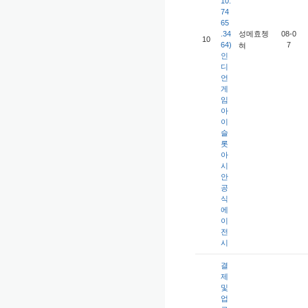
10.
74
65
.34
08-0
성메효쳉
10
64)
7
혀
인
디
언
게
임
아
이
슬
롯
아
시
안
공
식
에
이
전
시
결
제
및
업