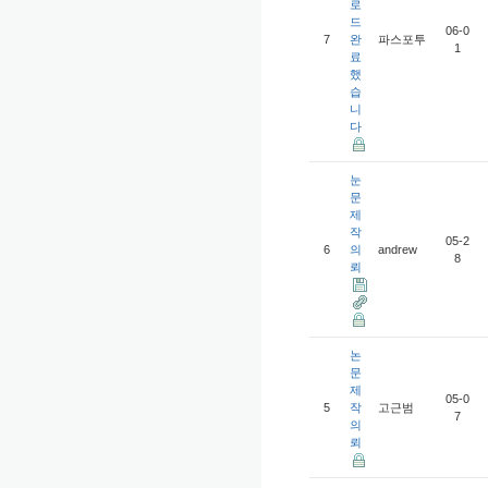
로
드
06-0
7
완
파스포투
1
료
했
습
니
다
눈
문
제
작
05-2
6
의
andrew
8
뢰
논
문
제
05-0
5
작
고근범
7
의
뢰