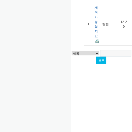
제
작
가
능
12-2
1
현현
할
0
지
요