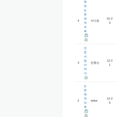
학
위
논
문
제
01-2
4
이다정
작
3
의
뢰
인
준
서
및
12-2
3
전종선
서
1
약
서
논
문
제
작
12-2
2
sklee
의
0
뢰