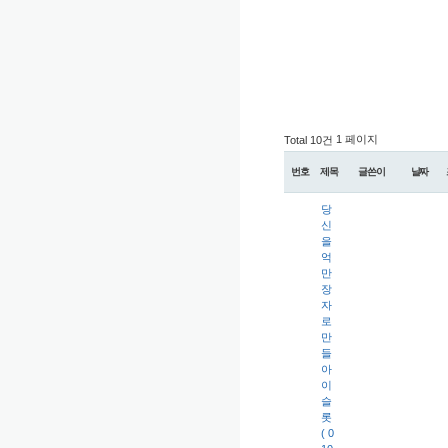
1 페이지
Total 10건
번호
제목
글쓴이
날짜
당
신
을
억
만
장
자
로
만
들
아
이
슬
롯
( 0