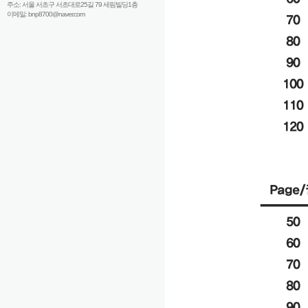
주소: 서울 서초구 서초대로25길 79 세림빌딩1층
이메일: bnp8700@naver.com