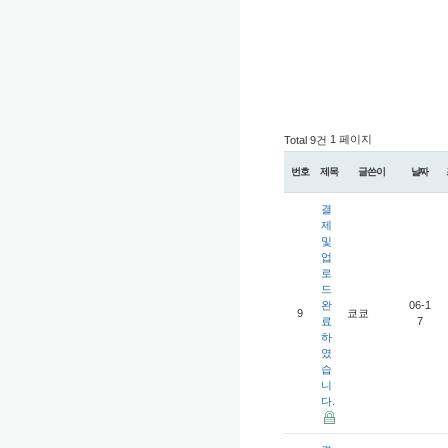
1 페이지
Total 9건
번호
제목
글쓴이
날짜
결
제
및
업
로
드
완
06-1
9
쿄쿄
료
7
하
였
습
니
다.