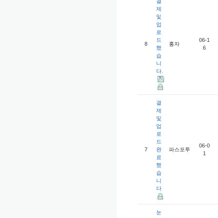
결
제
및
업
로
드
06-1
8
홍자
했
6
습
니
다.
결
제
및
업
로
드
06-0
7
완
파스포투
1
료
했
습
니
다
눈