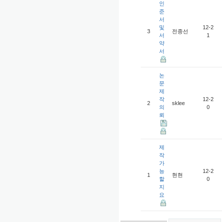
인
준
서
및
12-2
3
전종선
서
1
약
서
논
문
제
작
12-2
2
sklee
의
0
뢰
제
작
가
능
12-2
1
현현
할
0
지
요