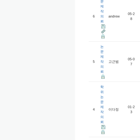
문
제
작
05-2
6
의
andrew
8
뢰
논
문
제
05-0
5
작
고근범
7
의
뢰
학
위
논
문
제
01-2
4
이다정
작
3
의
뢰